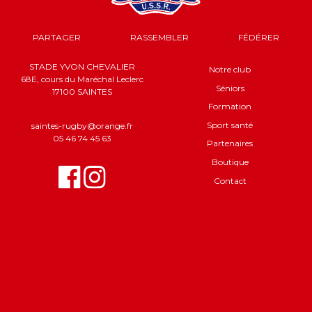
PARTAGER
RASSEMBLER
FÉDÉRER
STADE YVON CHEVALIER
Notre club
68E, cours du Maréchal Leclerc
Séniors
17100 SAINTES
Formation
Sport santé
saintes-rugby@orange.fr
05 46 74 45 63
Partenaires
Boutique
Contact