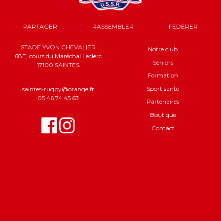
PARTAGER
RASSEMBLER
FÉDÉRER
STADE YVON CHEVALIER
Notre club
68E, cours du Maréchal Leclerc
Séniors
17100 SAINTES
Formation
Sport santé
saintes-rugby@orange.fr
05 46 74 45 63
Partenaires
Boutique
Contact