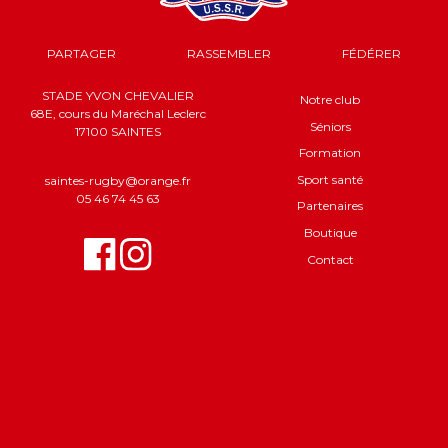
PARTAGER
RASSEMBLER
FÉDÉRER
STADE YVON CHEVALIER
Notre club
68E, cours du Maréchal Leclerc
Séniors
17100 SAINTES
Formation
Sport santé
saintes-rugby@orange.fr
05 46 74 45 63
Partenaires
Boutique
Contact