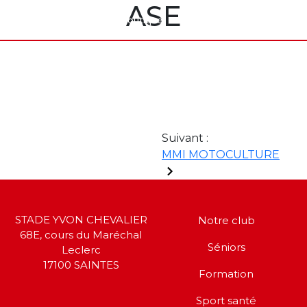
ASE
rt santé
Partenaires
Boutique
Contact
Suivant :
MMI MOTOCULTURE
STADE YVON CHEVALIER
Notre club
68E, cours du Maréchal
Séniors
Leclerc
17100 SAINTES
Formation
Sport santé