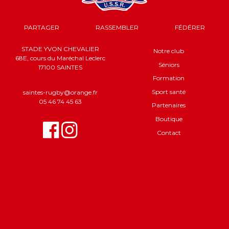
PARTAGER
RASSEMBLER
FÉDÉRER
STADE YVON CHEVALIER
Notre club
68E, cours du Maréchal Leclerc
Séniors
17100 SAINTES
Formation
Sport santé
saintes-rugby@orange.fr
05 46 74 45 63
Partenaires
Boutique
Contact