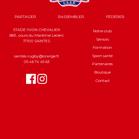
PARTAGER
RASSEMBLER
FÉDÉRER
STADE YVON CHEVALIER
Notre club
68E, cours du Maréchal Leclerc
Séniors
17100 SAINTES
Formation
Sport santé
saintes-rugby@orange.fr
05 46 74 45 63
Partenaires
Boutique
Contact