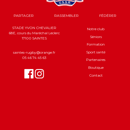
PARTAGER
RASSEMBLER
FÉDÉRER
STADE YVON CHEVALIER
Notre club
68E, cours du Maréchal Leclerc
Séniors
17100 SAINTES
Formation
Sport santé
saintes-rugby@orange.fr
05 46 74 45 63
Partenaires
Boutique
Contact