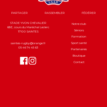
PARTAGER
RASSEMBLER
FÉDÉRER
STADE YVON CHEVALIER
Notre club
68E, cours du Maréchal Leclerc
Séniors
17100 SAINTES
Formation
Sport santé
saintes-rugby@orange.fr
05 46 74 45 63
Partenaires
Boutique
Contact