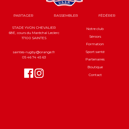
PARTAGER
RASSEMBLER
FÉDÉRER
STADE YVON CHEVALIER
Notre club
68E, cours du Maréchal Leclerc
Séniors
17100 SAINTES
Formation
Sport santé
saintes-rugby@orange.fr
05 46 74 45 63
Partenaires
Boutique
Contact