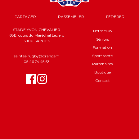
PARTAGER
RASSEMBLER
FÉDÉRER
STADE YVON CHEVALIER
Notre club
68E, cours du Maréchal Leclerc
Séniors
17100 SAINTES
Formation
Sport santé
saintes-rugby@orange.fr
05 46 74 45 63
Partenaires
Boutique
Contact