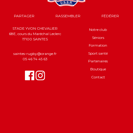
PARTAGER
RASSEMBLER
FÉDÉRER
STADE YVON CHEVALIER
Notre club
68E, cours du Maréchal Leclerc
Séniors
17100 SAINTES
Formation
Sport santé
saintes-rugby@orange.fr
05 46 74 45 63
Partenaires
Boutique
Contact