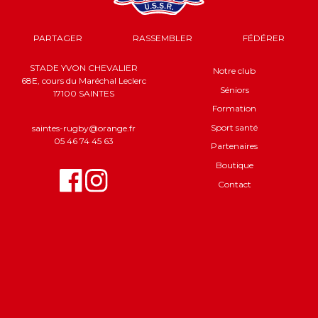
PARTAGER
RASSEMBLER
FÉDÉRER
STADE YVON CHEVALIER
Notre club
68E, cours du Maréchal Leclerc
Séniors
17100 SAINTES
Formation
Sport santé
saintes-rugby@orange.fr
05 46 74 45 63
Partenaires
Boutique
Contact