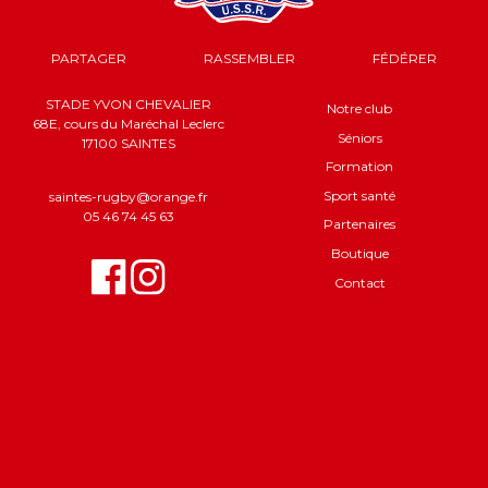
PARTAGER
RASSEMBLER
FÉDÉRER
STADE YVON CHEVALIER
Notre club
68E, cours du Maréchal Leclerc
Séniors
17100 SAINTES
Formation
Sport santé
saintes-rugby@orange.fr
05 46 74 45 63
Partenaires
Boutique
Contact