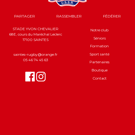
PARTAGER
RASSEMBLER
FÉDÉRER
STADE YVON CHEVALIER
Notre club
68E, cours du Maréchal Leclerc
Séniors
17100 SAINTES
Formation
Sport santé
saintes-rugby@orange.fr
05 46 74 45 63
Partenaires
Boutique
Contact