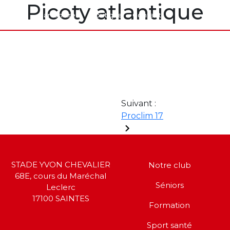
Picoty atlantique
rt santé
Partenaires
Boutique
Contact
Suivant :
Proclim 17
STADE YVON CHEVALIER
Notre club
68E, cours du Maréchal
Séniors
Leclerc
17100 SAINTES
Formation
Sport santé