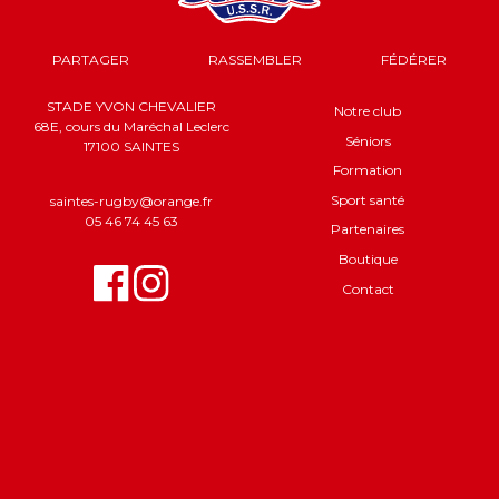
PARTAGER
RASSEMBLER
FÉDÉRER
STADE YVON CHEVALIER
Notre club
68E, cours du Maréchal Leclerc
Séniors
17100 SAINTES
Formation
Sport santé
saintes-rugby@orange.fr
05 46 74 45 63
Partenaires
Boutique
Contact