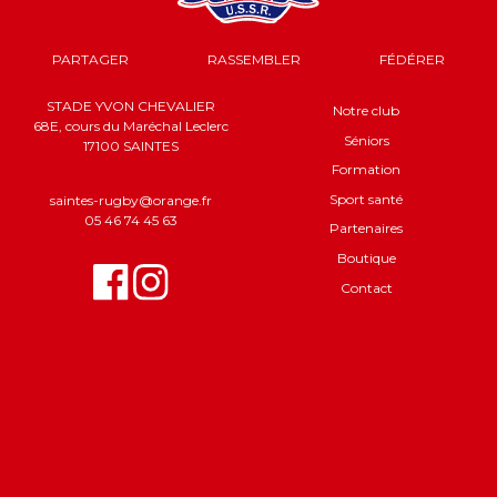
PARTAGER
RASSEMBLER
FÉDÉRER
STADE YVON CHEVALIER
Notre club
68E, cours du Maréchal Leclerc
Séniors
17100 SAINTES
Formation
Sport santé
saintes-rugby@orange.fr
05 46 74 45 63
Partenaires
Boutique
Contact