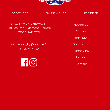
PARTAGER
RASSEMBLER
FÉDÉRER
STADE YVON CHEVALIER
Notre club
68E, cours du Maréchal Leclerc
Séniors
17100 SAINTES
Formation
Sport santé
saintes-rugby@orange.fr
05 46 74 45 63
Partenaires
Boutique
Contact