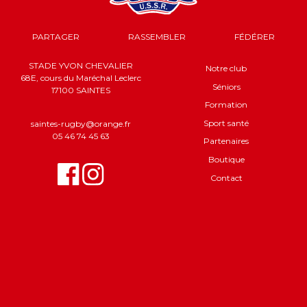
PARTAGER
RASSEMBLER
FÉDÉRER
STADE YVON CHEVALIER
Notre club
68E, cours du Maréchal Leclerc
Séniors
17100 SAINTES
Formation
Sport santé
saintes-rugby@orange.fr
05 46 74 45 63
Partenaires
Boutique
Contact