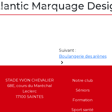
tlantic Marquage Desi
rt santé
Partenaires
Boutique
Contact
Suivant :
Boulangerie des arènes
STADE YVON CHEVALIER
Notre club
68E, cours du Maréchal
Séniors
Leclerc
17100 SAINTES
Formation
Sport santé