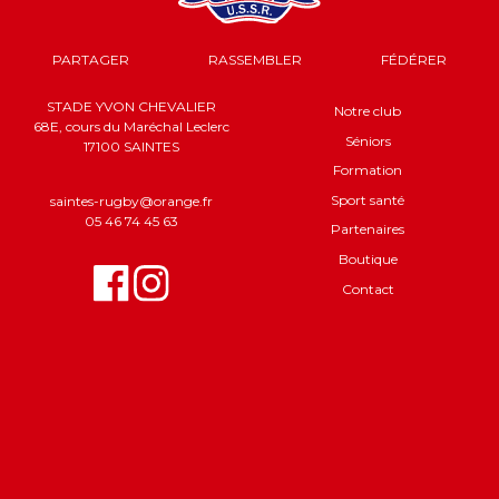
PARTAGER
RASSEMBLER
FÉDÉRER
STADE YVON CHEVALIER
Notre club
68E, cours du Maréchal Leclerc
Séniors
17100 SAINTES
Formation
Sport santé
saintes-rugby@orange.fr
05 46 74 45 63
Partenaires
Boutique
Contact