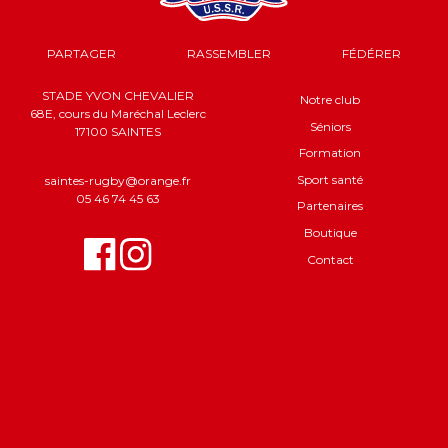
PARTAGER
RASSEMBLER
FÉDÉRER
STADE YVON CHEVALIER
Notre club
68E, cours du Maréchal Leclerc
Séniors
17100 SAINTES
Formation
Sport santé
saintes-rugby@orange.fr
05 46 74 45 63
Partenaires
Boutique
Contact