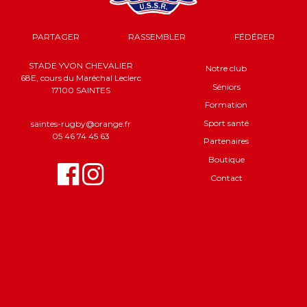
PARTAGER
RASSEMBLER
FÉDÉRER
STADE YVON CHEVALIER
Notre club
68E, cours du Maréchal Leclerc
Séniors
17100 SAINTES
Formation
Sport santé
saintes-rugby@orange.fr
05 46 74 45 63
Partenaires
Boutique
Contact