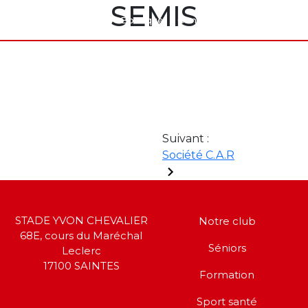
SEMIS
rt santé
Partenaires
Boutique
Contact
Suivant :
Société C.A.R
STADE YVON CHEVALIER
Notre club
68E, cours du Maréchal
Séniors
Leclerc
17100 SAINTES
Formation
Sport santé