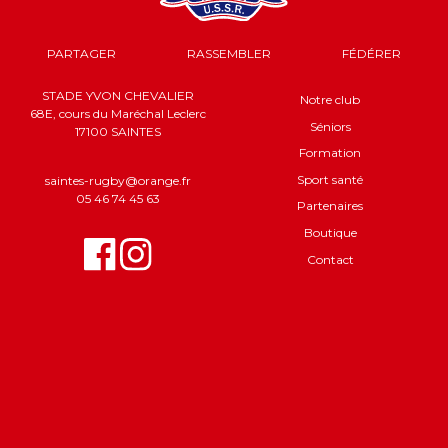
PARTAGER
RASSEMBLER
FÉDÉRER
STADE YVON CHEVALIER
Notre club
68E, cours du Maréchal Leclerc
Séniors
17100 SAINTES
Formation
Sport santé
saintes-rugby@orange.fr
05 46 74 45 63
Partenaires
Boutique
Contact