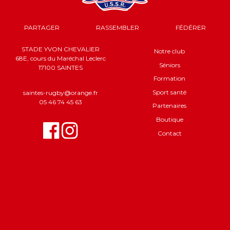
PARTAGER
RASSEMBLER
FÉDÉRER
STADE YVON CHEVALIER
Notre club
68E, cours du Maréchal Leclerc
Séniors
17100 SAINTES
Formation
Sport santé
saintes-rugby@orange.fr
05 46 74 45 63
Partenaires
Boutique
Contact